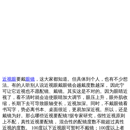
近视眼
要戴
眼镜
，这大家都知道。但具体到个人，也有不少想
法。有的人听别人说近视眼戴眼镜会越戴度数越深， 因此宁
可让它近视也不愿配镜、戴镜。其实这是不对的。因为眼睛近
视了，看不清时就会迫使眼睛加大调节，眼压上升，眼外肌收
缩，长期下去可导致眼轴变长，近视加深。同时，不戴眼镜看
书写字，势必离书本、桌面很近，更易加深近视。所以，还是
戴镜为好。那么哪些近视要配镜?据专家研究，假性近视原则
上不配，真性近视要配镜， 混合性的配镜度数不能超过真性
近视的度数。 100度以下近视眼可暂时不戴镜；100度以上者