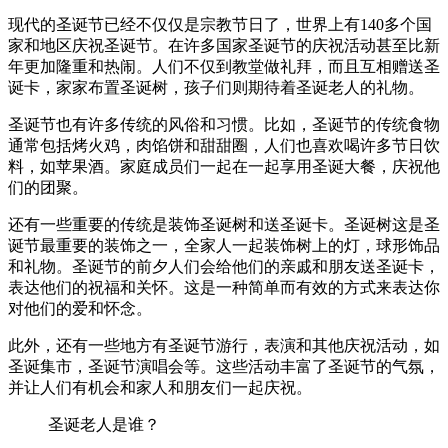
现代的圣诞节已经不仅仅是宗教节日了，世界上有140多个国
家和地区庆祝圣诞节。在许多国家圣诞节的庆祝活动甚至比新
年更加隆重和热闹。人们不仅到教堂做礼拜，而且互相赠送圣
诞卡，家家布置圣诞树，孩子们则期待着圣诞老人的礼物。
圣诞节也有许多传统的风俗和习惯。比如，圣诞节的传统食物
通常包括烤火鸡，肉馅饼和甜甜圈，人们也喜欢喝许多节日饮
料，如苹果酒。家庭成员们一起在一起享用圣诞大餐，庆祝他
们的团聚。
还有一些重要的传统是装饰圣诞树和送圣诞卡。圣诞树这是圣
诞节最重要的装饰之一，全家人一起装饰树上的灯，球形饰品
和礼物。圣诞节的前夕人们会给他们的亲戚和朋友送圣诞卡，
表达他们的祝福和关怀。这是一种简单而有效的方式来表达你
对他们的爱和怀念。
此外，还有一些地方有圣诞节游行，表演和其他庆祝活动，如
圣诞集市，圣诞节演唱会等。这些活动丰富了圣诞节的气氛，
并让人们有机会和家人和朋友们一起庆祝。
圣诞老人是谁？