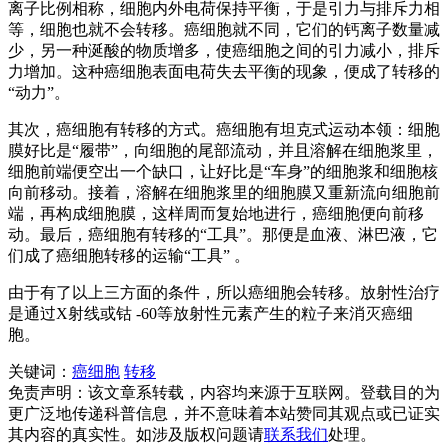
离子比例相称，细胞内外电荷保持平衡，于是引力与排斥力相
等，细胞也就不会转移。癌细胞就不同，它们的钙离子数量减
少，另一种涎酸的物质增多，使癌细胞之间的引力减小，排斥
力增加。这种癌细胞表面电荷失去平衡的现象，便成了转移的
“动力”。
其次，癌细胞有转移的方式。癌细胞有坦克式运动本领：细胞
膜好比是“履带”，向细胞的尾部流动，并且溶解在细胞浆里，
细胞前端便空出一个缺口，让好比是“车身”的细胞浆和细胞核
向前移动。接着，溶解在细胞浆里的细胞膜又重新流向细胞前
端，再构成细胞膜，这样周而复始地进行，癌细胞便向前移
动。最后，癌细胞有转移的“工具”。那便是血液、淋巴液，它
们成了癌细胞转移的运输“工具” 。
由于有了以上三方面的条件，所以癌细胞会转移。放射性治疗
是通过X射线或钴 -60等放射性元素产生的粒子来消灭癌细
胞。
关键词：
癌细胞
转移
免责声明：该文章系转载，内容均来源于互联网。登载目的为
更广泛地传递科普信息，并不意味着本站赞同其观点或已证实
其内容的真实性。如涉及版权问题请
联系我们
处理。