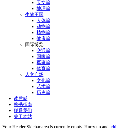
天文篇
地理篇
生物王国
人体篇
动物篇
植物篇
健康篇
国际博览
交通篇
国家篇
军事篇
体育篇
人文广场
文化篇
艺术篇
历史篇
读后感
购书指南
联系我们
关于本站
Your Header Sidebar area is currently empty. Hurry up and
add