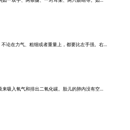
如一双手、两条腿、一对耳朵、两只眼睛等。如...
不论在力气、粗细或者重量上，都要比左手强。右...
来吸入氧气和排出二氧化碳。胎儿的肺内没有空...