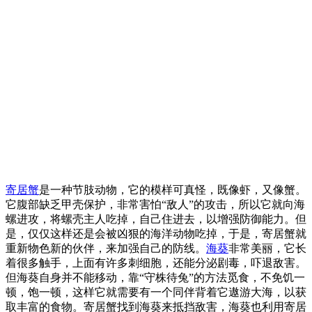
寄居蟹
是一种节肢动物，它的模样可真怪，既像虾，又像蟹。
它腹部缺乏甲壳保护，非常害怕“敌人”的攻击，所以它就向海
螺进攻，将螺壳主人吃掉，自己住进去，以增强防御能力。但
是，仅仅这样还是会被凶狠的海洋动物吃掉，于是，寄居蟹就
重新物色新的伙伴，来加强自己的防线。
海葵
非常美丽，它长
着很多触手，上面有许多刺细胞，还能分泌剧毒，吓退敌害。
但海葵自身并不能移动，靠“守株待兔”的方法觅食，不免饥一
顿，饱一顿，这样它就需要有一个同伴背着它遨游大海，以获
取丰富的食物。寄居蟹找到海葵来抵挡敌害，海葵也利用寄居