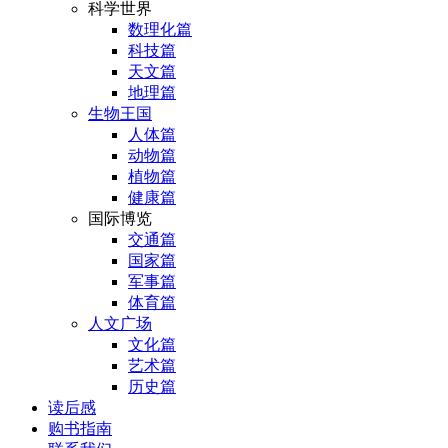
科学世界
数理化篇
科技篇
天文篇
地理篇
生物王国
人体篇
动物篇
植物篇
健康篇
国际博览
交通篇
国家篇
军事篇
体育篇
人文广场
文化篇
艺术篇
历史篇
读后感
购书指南