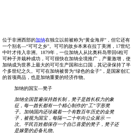
位于非洲西部的
加纳
在独立以前被称为“黄金海岸”，但它还有
一个别名—“可可之乡”。可可的故乡本来在拉丁美洲，17世纪
中叶才传入非洲。1879年，一位加纳人从比奥科岛带回6粒可
可种子并栽种成功，可可很快在加纳全境推广，产量激增，使
加纳成为世界上最大的可可生产国和出口国，其记录保持了半
个多世纪之久。可可在加纳被誉为“绿色的金子”，是国家创汇
的首项商品，也是加纳重要的经济作物。
加纳的国宝—凳子
加纳全国普遍保持酋长制，凳子是酋长权力的象
征，每一酋长都有一个精心制作的“工”字形凳
子。加纳国内还珍藏着一个有数百年历史的金凳
子，被视为国宝，每隔一二十年向公众展示 一
次。平民百姓都保存一个自己喜爱的凳子，凳子还
是嫁娶的必备礼物。