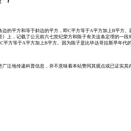
”？
边的平方和等于斜边的平方，即C平方等于A平方加上B平方。西
经》上，记载了公元前六七世纪荣方和陈子有关这条定理的一段
C平方等于A平方加上B平方。因为陈子是比毕达哥拉斯早年代的人
更广泛地传递科普信息，并不意味着本站赞同其观点或已证实其