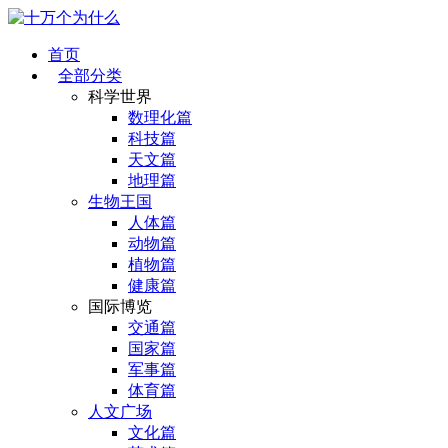
首页
全部分类
科学世界
数理化篇
科技篇
天文篇
地理篇
生物王国
人体篇
动物篇
植物篇
健康篇
国际博览
交通篇
国家篇
军事篇
体育篇
人文广场
文化篇