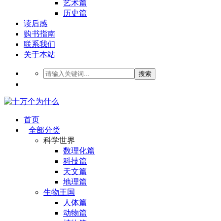
艺术篇
历史篇
读后感
购书指南
联系我们
关于本站
搜索
首页
全部分类
科学世界
数理化篇
科技篇
天文篇
地理篇
生物王国
人体篇
动物篇