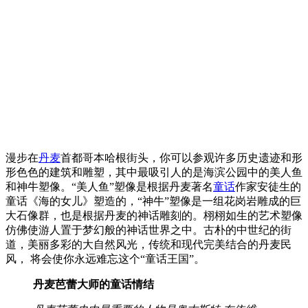
漫步在
丹麦
首都哥本哈根街头，你可以参观许多历史遗迹和形
形色色的建筑和雕塑，其中最吸引人的是海滨公园中的美人鱼
和神牛塑像。“美人鱼”塑像是根据丹麦著名
童话
作家安徒生的
童话《海的女儿》塑造的，“神牛”塑像是一组花岗岩雕成的巨
大石像群，也是根据丹麦的神话雕刻的。栩栩如生的艺术塑像
仿佛使游人置于梦幻般的神话世界之中。古朴的中世纪的街
道，美丽多彩的大自然风光，传统和现代完美结合的丹麦民
风， 将会使你永远难忘这个“童话王国”。
丹麦芭蕾大师的童话情结