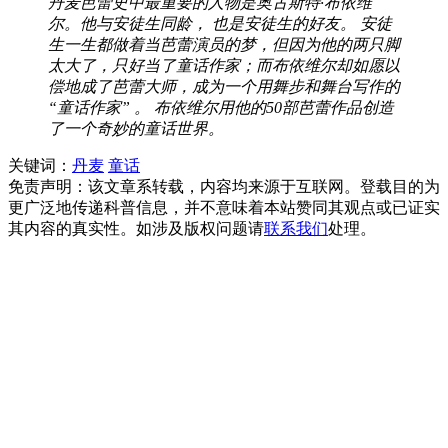
丹麦芭蕾史中最重要的人物是奥古斯特·布依维
尔。他与安徒生同龄， 也是安徒生的好友。 安徒
生一生都做着当芭蕾演员的梦，但因为他的两只脚
太大了，只好当了童话作家；而布依维尔却如愿以
偿地成了芭蕾大师，成为一个用舞步和舞台写作的
“童话作家” 。 布依维尔用他的50部芭蕾作品创造
了一个奇妙的童话世界。
关键词：
丹麦
童话
免责声明：该文章系转载，内容均来源于互联网。登载目的为
更广泛地传递科普信息，并不意味着本站赞同其观点或已证实
其内容的真实性。如涉及版权问题请
联系我们
处理。