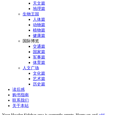
天文篇
地理篇
生物王国
人体篇
动物篇
植物篇
健康篇
国际博览
交通篇
国家篇
军事篇
体育篇
人文广场
文化篇
艺术篇
历史篇
读后感
购书指南
联系我们
关于本站
Your Header Sidebar area is currently empty. Hurry up and
add