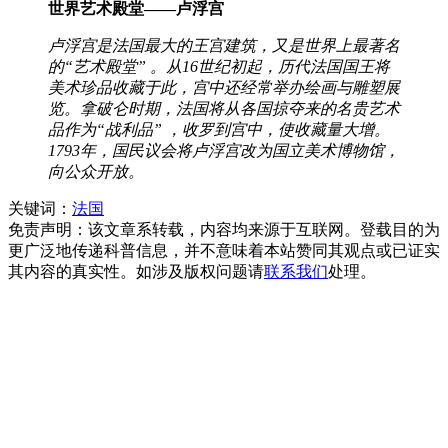
世界艺术殿堂——卢浮宫
卢浮宫是法国最大的王宫建筑，又是世界上最著名
的“艺术殿堂” 。从16世纪初起，历代法国国王将
美术珍品收藏于此，宫中还经常举办绘画与雕塑展
览。拿破仑时期，法国将从各国掠夺来的名贵艺术
品作为“战利品” ，收罗到宫中，使收藏量大增。
1793年，国民议会将卢浮宫改为国立美术博物馆，
向公众开放。
关键词：
法国
免责声明：该文章系转载，内容均来源于互联网。登载目的为
更广泛地传递科普信息，并不意味着本站赞同其观点或已证实
其内容的真实性。如涉及版权问题请
联系我们
处理。