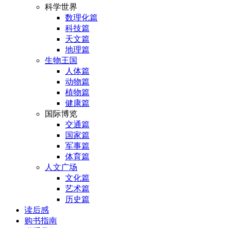
科学世界
数理化篇
科技篇
天文篇
地理篇
生物王国
人体篇
动物篇
植物篇
健康篇
国际博览
交通篇
国家篇
军事篇
体育篇
人文广场
文化篇
艺术篇
历史篇
读后感
购书指南