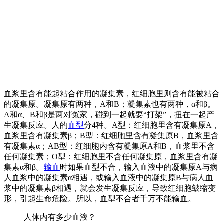
血浆里含有能起粘合作用的凝集素，红细胞里则含有能被粘合
的凝集原。凝集原有两种，A和B；凝集素也有两种，α和β。
A和α、B和β是两对冤家，碰到一起就要“打架”，扭在一起产
生凝集反应。人的
血型
分4种。A型：红细胞里含有凝集原A，
血浆里含有凝集素β；B型：红细胞里含有凝集原B，血浆里含
有凝集素α；AB型：红细胞内含有凝集原A和B，血浆里不含
任何凝集素；O型：红细胞里不含任何凝集原，血浆里含有凝
集素α和β。
输血
时如果血型不合，输入血液中的凝集原A与病
人血浆中的凝集素α相遇，或输入血液中的凝集原B与病人血
浆中的凝集素β相遇，就会发生凝集反应，导致红细胞皱缩变
形，引起生命危险。所以，血型不合者千万不能输血。
人体内有多少血液？