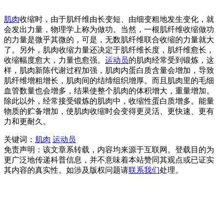
肌肉
收缩时，由于肌纤维由长变短、由细变粗地发生变化，就
会发出力量，物理学上称为做功。当然，一根肌纤维收缩做功
的力量是微乎其微的，可是，无数肌纤维联合收缩的力量就大
了。另外，肌肉收缩力量还决定于肌纤维长度，肌纤维愈长，
收缩幅度愈大，力量也愈强。
运动员
的肌肉经常受到锻炼，这
样，肌肉新陈代谢过程加强，肌肉内蛋白质含量会增加，导致
肌纤维增粗增长，肌肉间的结缔组织增厚。而且肌肉里的毛细
血管数量也会增多，结果使整个肌肉的体积增大，重量增加。
除此以外，经常接受锻炼的肌肉中，收缩性蛋白质增多。能量
物质的贮备增加，使肌肉收缩时会变得更灵活、更快速、更有
力和更耐久。
关键词：
肌肉
运动员
免责声明：该文章系转载，内容均来源于互联网。登载目的为
更广泛地传递科普信息，并不意味着本站赞同其观点或已证实
其内容的真实性。如涉及版权问题请
联系我们
处理。