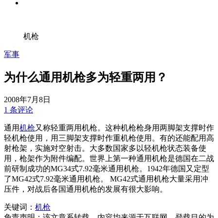
机枪
军事
为什么通用机枪多为轻重两用？
2008年7月8日
1 条评论
通用
机枪
又称轻重两用机枪。这种机枪枪身用两脚架支撑时作
轻机枪使用，用三脚架支撑时作重机枪使用。有的还能配用高
射枪架，实施对空射击。大多数国家多以轻机枪状态装备使
用，枪架作为附件编配。世界上第一种通用机枪是德国在二战
前研制成功的MG34式7.92毫米通用机枪。1942年德国又定型
了MG42式7.92毫米通用机枪。 MG42式通用机枪大量采用冲
压件，对战后各国通用机枪的发展有很大影响。
关键词：
机枪
免责声明：该文章系转载，内容均来源于互联网。登载目的为