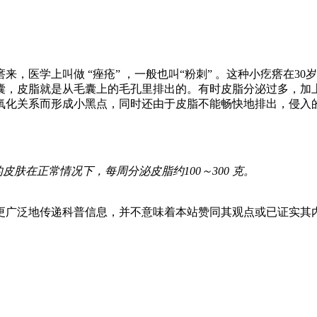
，医学上叫做 “痤疮” ，一般也叫“粉刺” 。这种小疙瘩在30
囊，皮脂就是从毛囊上的毛孔里排出的。有时皮脂分泌过多，加
氧化关系而形成小黑点，同时还由于皮脂不能畅快地排出，侵入
肤在正常情况下，每周分泌皮脂约100～300 克。
更广泛地传递科普信息，并不意味着本站赞同其观点或已证实其