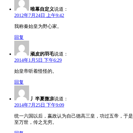
唯幕自定义
说道：
2012年7月24日 上午9:42
我称秦始皇为野心家。
回复
顽皮的羽毛
说道：
2014年1月5日 下午6:29
始皇帝听着怪怪的。
回复
丿半夏微凉
说道：
2014年7月25日 下午9:09
统一六国以后，嬴政认为自己德高三皇，功过五帝，于是
至万世，传之无穷。