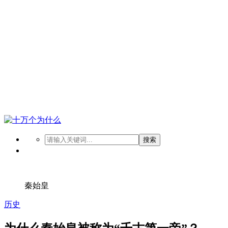
搜索
秦始皇
历史