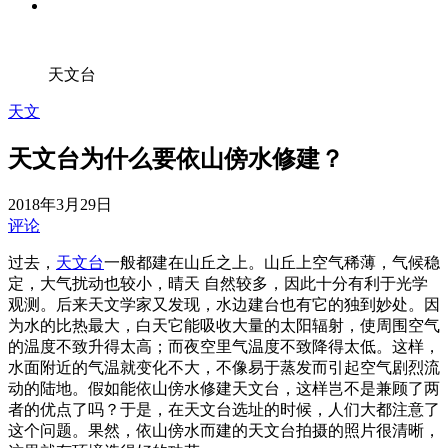
天文台
天文
天文台为什么要依山傍水修建？
2018年3月29日
评论
过去，
天文台
一般都建在山丘之上。山丘上空气稀薄，气候稳
定，大气扰动也较小，晴天 自然较多，因此十分有利于光学
观测。后来天文学家又发现，水边建台也有它的独到妙处。因
为水的比热最大，白天它能吸收大量的太阳辐射，使周围空气
的温度不致升得太高；而夜空里气温度不致降得太低。这样，
水面附近的气温就变化不大，不像易于蒸发而引起空气剧烈流
动的陆地。假如能依山傍水修建天文台，这样岂不是兼顾了两
者的优点了吗？于是，在天文台选址的时候，人们大都注意了
这个问题。果然，依山傍水而建的天文台拍摄的照片很清晰，