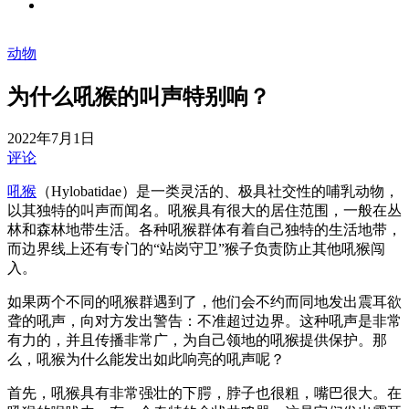
动物
为什么吼猴的叫声特别响？
2022年7月1日
评论
吼猴
（Hylobatidae）是一类灵活的、极具社交性的哺乳动物，
以其独特的叫声而闻名。吼猴具有很大的居住范围，一般在丛
林和森林地带生活。各种吼猴群体有着自己独特的生活地带，
而边界线上还有专门的“站岗守卫”猴子负责防止其他吼猴闯
入。
如果两个不同的吼猴群遇到了，他们会不约而同地发出震耳欲
聋的吼声，向对方发出警告：不准超过边界。这种吼声是非常
有力的，并且传播非常广，为自己领地的吼猴提供保护。那
么，吼猴为什么能发出如此响亮的吼声呢？
首先，吼猴具有非常强壮的下腭，脖子也很粗，嘴巴很大。在