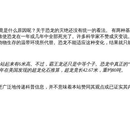
绝究竟是什么原因呢？关于恐龙的灭绝还没有统一的看法。 有两
使恐龙在一年或几年中全部死光了。许多科学家不赞成灾变说。
动物生存的温带环境所代替。恐龙不能适应这种变化，结果就只能
站起来有6米高。不过，霸王龙还只是中等个子。恐龙中真正的“
6年在美国发现的超龙化石推算，超龙竟长42.67米，重约80吨。
更广泛地传递科普信息，并不意味着本站赞同其观点或已证实其