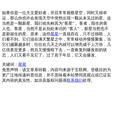
如果你是一位天文爱好者，并且常常观察星空，同时又很幸
运，那么你也许会发现天空中突然出现一颗从未见过的星。这
当然是一颗新星。我们祖先称其为“客星” 。客者，陌生的客
人也。客星，当然不是从别处来访的 “客人” ，新星当然也不
是新诞生的星。原来，这些
星星
一直就存在，只不过很暗，人
们看不到。它们混在满天繁星之中，常常移动并慢慢聚集，当
它们越聚越多时，往往在几天之内就可以增亮成千上万倍，几
亿倍甚至更多，然后又慢慢暗下去，一直恢复到爆发前的状
态，人们又看不见它了。过了若干年后，它又会爆发。
关键词：
星星
免责声明：该文章系转载，内容均来源于互联网。登载目的为
更广泛地传递科普信息，并不意味着本站赞同其观点或已证实
其内容的真实性。如涉及版权问题请
联系我们
处理。