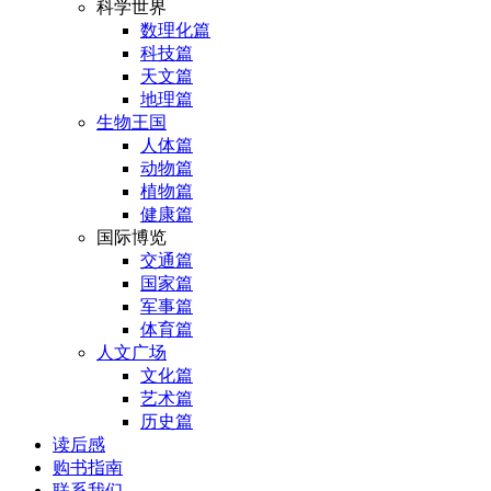
科学世界
数理化篇
科技篇
天文篇
地理篇
生物王国
人体篇
动物篇
植物篇
健康篇
国际博览
交通篇
国家篇
军事篇
体育篇
人文广场
文化篇
艺术篇
历史篇
读后感
购书指南
联系我们