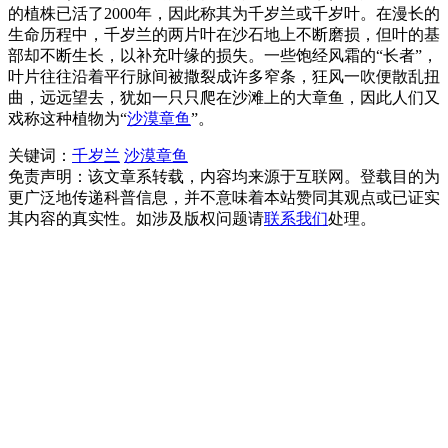
的植株已活了2000年，因此称其为千岁兰或千岁叶。在漫长的
生命历程中，千岁兰的两片叶在沙石地上不断磨损，但叶的基
部却不断生长，以补充叶缘的损失。一些饱经风霜的“长者”，
叶片往往沿着平行脉间被撒裂成许多窄条，狂风一吹便散乱扭
曲，远远望去，犹如一只只爬在沙滩上的大章鱼，因此人们又
戏称这种植物为“
沙漠章鱼
”。
关键词：
千岁兰
沙漠章鱼
免责声明：该文章系转载，内容均来源于互联网。登载目的为
更广泛地传递科普信息，并不意味着本站赞同其观点或已证实
其内容的真实性。如涉及版权问题请
联系我们
处理。