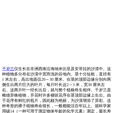
千岁兰
仅生长在非洲西南沿海纳米比亚及安哥拉的沙漠中。这
种植物多分布在沙漠中宽而浅的谷地内。茎十分短粗，直径有
1 米左右，高出地面仅20～30 厘米。在茎的顶部边缘分别向两
侧生出两片巨大的叶片，每片叶长达2～3 米，宽30 厘米左
右。这两片叶一经长出后，就与整个植株终生相伴。千岁兰是
雌雄异株植物，开花时许多穗状花序在茎顶部边缘上生出。由
于花序有鲜红的苞片，因此颇为艳丽，为沙漠增添了异彩。这
种奇形的裸子植物寿命很长，一般都能活百年以上。据科学家
用碳14（一种可用于测定物体年龄的化学元素）测定，最长寿