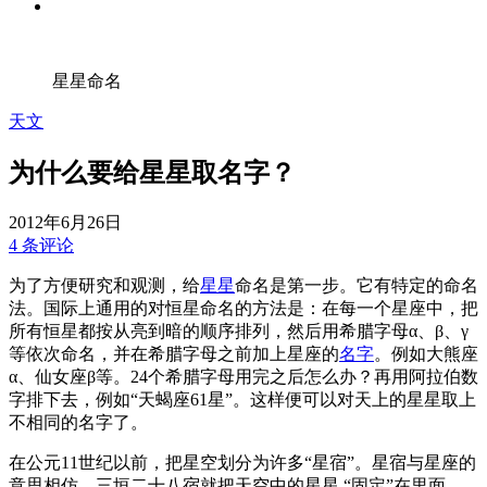
星星命名
天文
为什么要给星星取名字？
2012年6月26日
4 条评论
为了方便研究和观测，给
星星
命名是第一步。它有特定的命名
法。国际上通用的对恒星命名的方法是：在每一个星座中，把
所有恒星都按从亮到暗的顺序排列，然后用希腊字母α、β、γ
等依次命名，并在希腊字母之前加上星座的
名字
。例如大熊座
α、仙女座β等。24个希腊字母用完之后怎么办？再用阿拉伯数
字排下去，例如“天蝎座61星”。这样便可以对天上的星星取上
不相同的名字了。
在公元11世纪以前，把星空划分为许多“星宿”。星宿与星座的
意思相仿。三垣二十八宿就把天空中的星星 “固定”在里面，