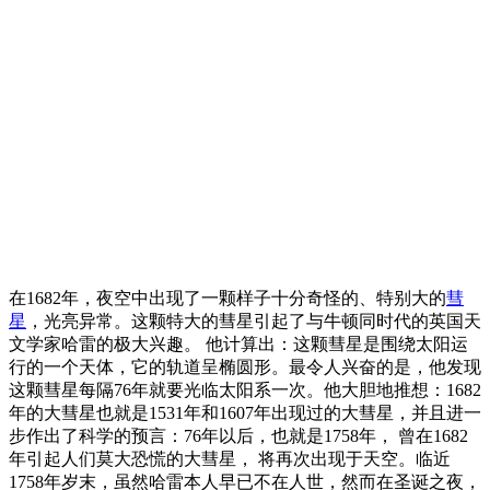
在1682年，夜空中出现了一颗样子十分奇怪的、特别大的
彗
星
，光亮异常。这颗特大的彗星引起了与牛顿同时代的英国天
文学家哈雷的极大兴趣。 他计算出：这颗彗星是围绕太阳运
行的一个天体，它的轨道呈椭圆形。最令人兴奋的是，他发现
这颗彗星每隔76年就要光临太阳系一次。他大胆地推想：1682
年的大彗星也就是1531年和1607年出现过的大彗星，并且进一
步作出了科学的预言：76年以后，也就是1758年， 曾在1682
年引起人们莫大恐慌的大彗星， 将再次出现于天空。临近
1758年岁末，虽然哈雷本人早已不在人世，然而在圣诞之夜，