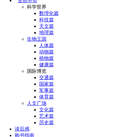
全部分类
科学世界
数理化篇
科技篇
天文篇
地理篇
生物王国
人体篇
动物篇
植物篇
健康篇
国际博览
交通篇
国家篇
军事篇
体育篇
人文广场
文化篇
艺术篇
历史篇
读后感
购书指南