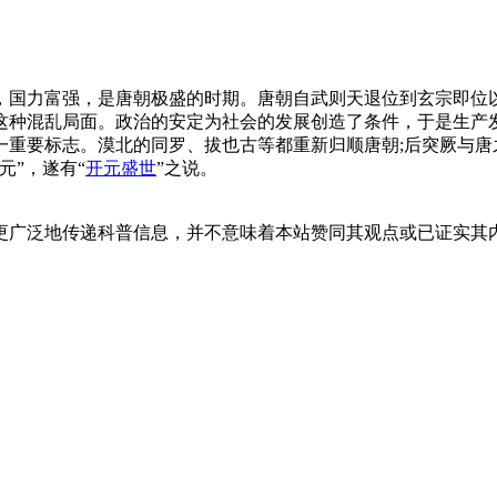
昌盛，国力富强，是唐朝极盛的时期。唐朝自武则天退位到玄宗即位
这种混乱局面。政治的安定为社会的发展创造了条件，于是生产
一重要标志。漠北的同罗、拔也古等都重新归顺唐朝;后突厥与唐
元”，遂有“
开元盛世
”之说。
更广泛地传递科普信息，并不意味着本站赞同其观点或已证实其