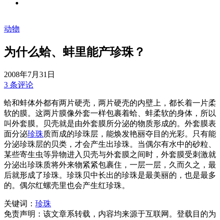
动物
为什么蛤、蚌里能产珍珠？
2008年7月31日
3 条评论
蛤和蚌体外都有两片硬壳，两片硬壳的内壁上，都长着一片柔
软的膜。这两片膜像外套一样包裹着蛤、蚌柔软的身体，所以
叫外套膜。贝壳就是由外套膜所分泌的物质形成的。外套膜表
面分泌
珍珠
质而成的珍珠层，能焕发艳丽夺目的光彩。只有能
分泌珍珠层的贝类，才会产生出珍珠。当偶尔有水中的砂粒、
某些寄生虫等异物进入贝壳与外套膜之间时，外套膜受刺激就
分泌出珍珠质将外来物紧紧包裹住，一层一层，久而久之，最
后就形成了珍珠。珍珠贝中长出的珍珠是最美丽的，也是最多
的。偶尔红螺壳里也会产生红珍珠。
关键词：
珍珠
免责声明：该文章系转载，内容均来源于互联网。登载目的为