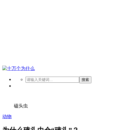
搜索
磕头虫
动物