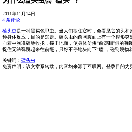
为什么磕头虫会“磕头”？
2011年11月14日
4 条评论
磕头虫
是一种黑褐色甲虫。当人们捉住它时，会看见它的头和
种身体反应，目的是逃走。磕头虫的前胸腹面上有一个楔形突
向着中胸准确地收拢，撞击地面，使身体仿佛“前滚翻”似的
捉住无法弹跳起来往前翻，只好不停地头向下“磕”，碰到硬物就
关键词：
磕头虫
免责声明：该文章系转载，内容均来源于互联网。登载目的为