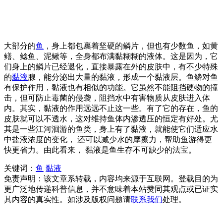
大部分的
鱼
，身上都包裹着坚硬的鳞片，但也有少数鱼，如黄
鳝、鲶鱼、泥鳅等，全身都布满黏糊糊的液体。这是因为，它
们身上的鳞片已经退化，直接暴露在外的皮肤中，有不少特殊
的
黏液
腺，能分泌出大量的黏液，形成一个黏液层。鱼鳞对鱼
有保护作用，黏液也有相似的功能。它虽然不能阻挡硬物的撞
击，但可防止毒菌的侵袭，阻挡水中有害物质从皮肤进入体
内。其实，黏液的作用远远不止这一些。有了它的存在，鱼的
皮肤就可以不透水，这对维持鱼体内渗透压的恒定有好处。尤
其是一些江河洄游的鱼类，身上有了黏液，就能使它们适应水
中盐液浓度的变化， 还可以减少水的摩擦力，帮助鱼游得更
快更省力。由此看来， 黏液是鱼生存不可缺少的法宝。
关键词：
鱼
黏液
免责声明：该文章系转载，内容均来源于互联网。登载目的为
更广泛地传递科普信息，并不意味着本站赞同其观点或已证实
其内容的真实性。如涉及版权问题请
联系我们
处理。