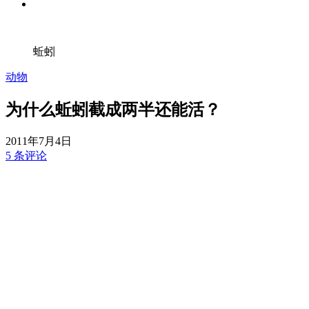
蚯蚓
动物
为什么蚯蚓截成两半还能活？
2011年7月4日
5 条评论