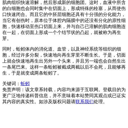
肌肉组织快速溶解，然后形成新的细胞团。这时，血液中所含
的白细胞也会同时集中在切面上，形成特殊的栓塞，从而使伤
口快速闭合。而且它的中胚层细胞还具有十分强的分化能力，
当它有创伤时，原本位于体腔内隔膜中的还没有分化的原性细
胞，快速移动至伤口切面上来，并与自己已溶解的肌肉细胞连
在一起，在切面上形成一个个结节状的凸起，就被称为再生
芽。
同时，蚯蚓体内的消化道、血管，以及神经系统等组织的细
胞，经过许多分裂，快速地向再生芽里不断生长。于是，切面
上就会快速地再生出另外一个头来，并且另一端也会自然生出
一条尾巴来。这样一条蚯蚓被截成两截以后不会死，且能够再
生，于是就变成两条蚯蚓了。
关键词：
蚯蚓
免责声明：该文章系转载，内容均来源于互联网。登载目的为
更广泛地传递科普信息，并不意味着本站赞同其观点或已证实
其内容的真实性。如涉及版权问题请
联系我们
处理。