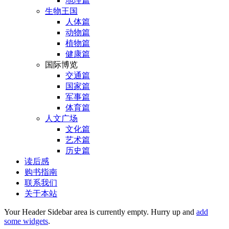
地理篇
生物王国
人体篇
动物篇
植物篇
健康篇
国际博览
交通篇
国家篇
军事篇
体育篇
人文广场
文化篇
艺术篇
历史篇
读后感
购书指南
联系我们
关于本站
Your Header Sidebar area is currently empty. Hurry up and
add
some widgets
.