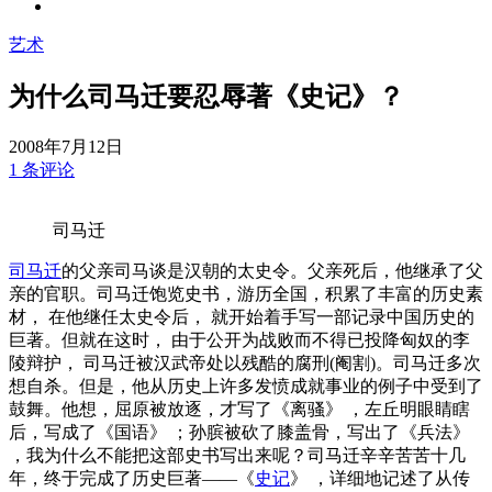
艺术
为什么司马迁要忍辱著《史记》？
2008年7月12日
1 条评论
司马迁
司马迁
的父亲司马谈是汉朝的太史令。父亲死后，他继承了父
亲的官职。司马迁饱览史书，游历全国，积累了丰富的历史素
材， 在他继任太史令后， 就开始着手写一部记录中国历史的
巨著。但就在这时， 由于公开为战败而不得已投降匈奴的李
陵辩护， 司马迁被汉武帝处以残酷的腐刑(阉割)。司马迁多次
想自杀。但是，他从历史上许多发愤成就事业的例子中受到了
鼓舞。他想，屈原被放逐，才写了《离骚》 ，左丘明眼睛瞎
后，写成了《国语》 ；孙膑被砍了膝盖骨，写出了《兵法》
，我为什么不能把这部史书写出来呢？司马迁辛辛苦苦十几
年，终于完成了历史巨著——《
史记
》 ，详细地记述了从传