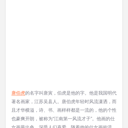
唐伯虎
的名字叫唐寅，伯虎是他的字。他是我国明代
著名画家，江苏吴县人。唐伯虎年轻时风流潇洒，而
且才华横溢，诗、书、画样样都是一流的，他的个性
也豪爽开朗，被称为“江南第一风流才子”。他画的仕
女画最出色，深受人们喜爱。随着他的仕女画的流