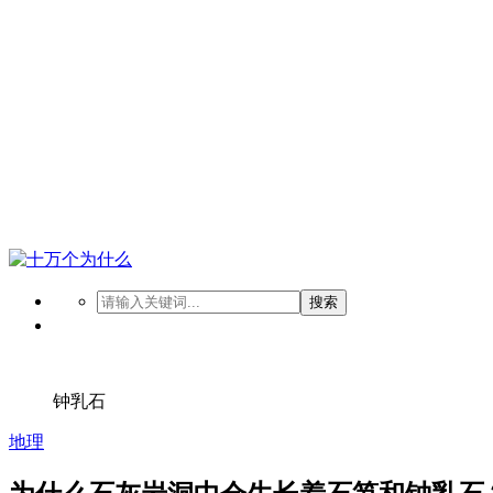
搜索
钟乳石
地理