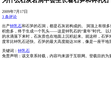
为什么石灰岩洞中会生长着石笋和钟乳石
2009年7月17日
3 条评论
出产
钟乳石
和石笋的石洞，都是石灰岩构成的。 洞顶上有很
积愈多，终于生成一个乳头——这是钟乳石的“童年”时代。 
的水滴落下来时，石灰质也在地面上沉积起来。就这样，石笋对着
度常比钟乳石还快。石笋的最大高度能达30米，像是一座平地里
关键词：
钟乳石
免责声明：该文章系转载，内容均来源于互联网。登载目的为