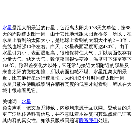
水星
是距太阳最近的行星，它距离太阳为0.38天文单位，按88
天的周期绕太阳一周。由于它比地球距太阳近得多，所以，在
水星上看到的太阳大小，是地球上看到的太阳大小的2～3倍，
光线也增强10倍左右。白天，水星表面温度可达430℃。由于
水星引力小，表面温度高，很难保持住大气，所以表面仅存有
少量大气。缺乏大气，致使夜间很快变冷，温度可下降至零下
160℃。除温差变化大以外，它还常与接近太阳附近的陨星及
来自太阳的微粒相撞，所以表面粗糙不堪。水星距离太阳最
近，比其他行星运行速度快，大约用3个月时间绕太阳一周。
水星只能在傍晚或黎明在稍有亮度的低空才能看到，所以在大
城市很难看见它。
关键词：
水星
免责声明：该文章系转载，内容均来源于互联网。登载目的为
更广泛地传递科普信息，并不意味着本站赞同其观点或已证实
其内容的真实性。如涉及版权问题请
联系我们
处理。