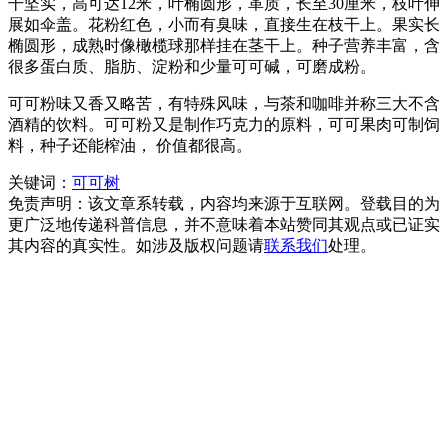
干坚实，高可达12米，叶椭圆形，革质，长至30厘米，枝叶伸
展如伞盖。花粉红色，小而有臭味，直接生在枝干上。果实长
椭圆形，成熟时像橄榄球那样挂在茎干上。种子营养丰富，含
很多蛋白质、脂肪、淀粉和少量可可碱，可磨成粉。
可可粉味又香又略苦，有特殊风味，与茶和咖啡并称三大不含
酒精的饮料。可可粉又是制作巧克力的原料，可可果肉可制饲
料，种子还能榨油， 价值都很高。
关键词：
可可树
免责声明：该文章系转载，内容均来源于互联网。登载目的为
更广泛地传递科普信息，并不意味着本站赞同其观点或已证实
其内容的真实性。如涉及版权问题请
联系我们
处理。