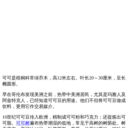
可可是梧桐科常绿乔木，高12米左右。叶长20～30厘米，呈长
椭圆形。
早在哥伦布发现美洲之前，热带中美洲居民，尤其是玛雅人及
阿兹特克人，已经知道可可豆的用途。他们不但将可可豆做成
饮料，更用它作交易媒介。
16世纪可可豆传入欧洲，精制成可可粉和巧克力；还提炼出可
可脂。
可可树
遍布热带潮湿的低地，常见于高树的树荫处。树