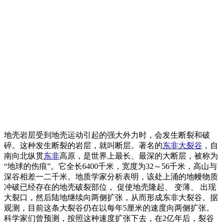
地壳岩层受到地壳运动引起的强大外力时，会发生断裂和破
碎。这种发生断裂的岩层，就叫断层。著名的
东非大裂谷
，自
南向北纵贯
东非
高原，是世界上最长、最深的大断层，被称为
“地球的伤痕”。它全长6400千米，宽度为32～56千米，高山与
深谷相差一二千米。地质学家分析表明，该处上涌的地幔物质
冲破已经存在的地壳破裂部位， 促使地壳隆起、 变薄、 出现
大裂口，然后陆地继续向两侧扩张，从而形成东非大裂谷。据
观测，目前这条大裂谷仍在以每年5厘米的速度向两侧扩张。
科学家们曾预测，按照这种速度扩张下去，在2亿年后，裂谷