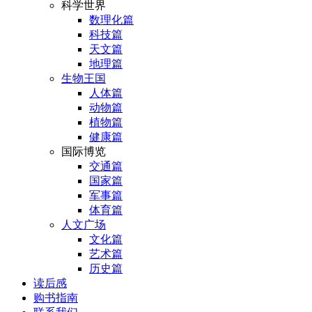
科学世界
数理化篇
科技篇
天文篇
地理篇
生物王国
人体篇
动物篇
植物篇
健康篇
国际博览
交通篇
国家篇
军事篇
体育篇
人文广场
文化篇
艺术篇
历史篇
读后感
购书指南