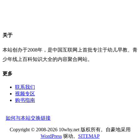
关于
本站创办于2008年，是中国互联网上首批专注于幼儿早教、青
少年线上百科知识大全的内容聚合网站。
更多
联系我们
视频专区
购书指南
如何与本站交换链接
Copyright © 2008-2026 10why.net 版权所有。自豪地采用
WordPress
驱动。
SITEMAP