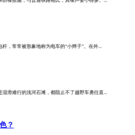
防噪措施，与普通铁路相比，其噪声要小得多。...
，常常被形象地称为电车的“小辫子”。在外...
湿滑难行的浅河石滩，都阻止不了越野车勇往直...
色？